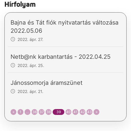
Hírfolyam
Bajna és Tát fiók nyitvatartás változása
2022.05.06
2022. ápr. 27.
Netb@nk karbantartás - 2022.04.25
2022. ápr. 25.
Jánossomorja áramszünet
2022. ápr. 21.
«
1
…
36
37
38
39
40
41
42
43
»