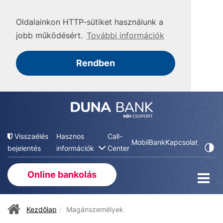
Oldalainkon HTTP-sütiket használunk a
jobb működésért.
További információk
Rendben
Visszaélés
Hasznos
Call-
MobilBank
Kapcsolat
bejelentés
információk
Center
Online bankolás
Kezdőlap
Magánszemélyek