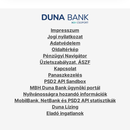
Impresszum
Jogi nyilatkozat
Adatvédelem
Oldaltérkép
Pénzügyi Navigátor
Üzletszabályzat, ÁSZF
Kapcsolat
Panaszkezelés
PSD2 API Sandbox
MBH Duna Bank ügynöki portál
Nyilvánosságra hozandó információk
MobilBank, NetBank és PSD2 API statisztikák
Duna Lízing
Eladó ingatlanok