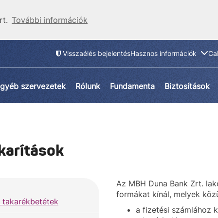
rt.
További információk
Visszaélés bejelentés
Hasznos információk
Ca
gyéb szervezetek
Rólunk
Fundamenta
Biztosítások
karítások
Az MBH Duna Bank Zrt. lako
formákat kínál, melyek közü
 takarékbetétek
a fizetési számlához 