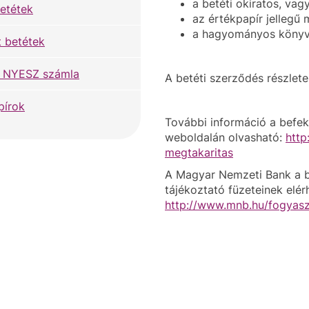
a betéti okiratos, vag
etétek
az értékpapír jellegű 
a hagyományos könyv
t betétek
 NYESZ számla
A betéti szerződés részlete
pírok
További információ a befek
weboldalán olvasható:
http
megtakaritas
A Magyar Nemzeti Bank a be
tájékoztató füzeteinek elér
http://www.mnb.hu/fogyasz