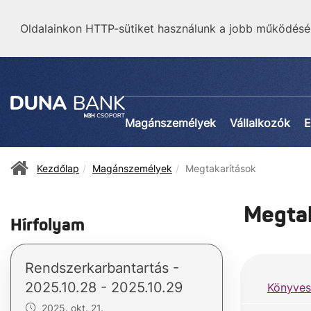
Oldalainkon HTTP-sütiket használunk a jobb működésé
Magánszemélyek
Vállalkozók
E
Kezdőlap
Magánszemélyek
Megtakarítások
Megta
Hírfolyam
Rendszerkarbantartás -
2025.10.28 - 2025.10.29
Könyves
2025. okt. 21.