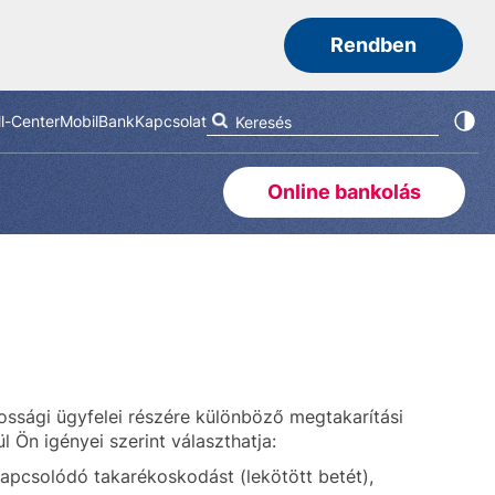
Rendben
ll-Center
MobilBank
Kapcsolat
Online bankolás
ssági ügyfelei részére különböző megtakarítási
l Ön igényei szerint választhatja:
kapcsolódó takarékoskodást (lekötött betét),