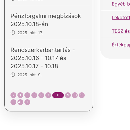
Egyéb b
Pénzforgalmi megbízások
Lekötöt
2025.10.18-án
TBSZ és
2025. okt. 17.
Értékpa
Rendszerkarbantartás -
2025.10.16 - 10.17 és
2025.10.17 - 10.18
2025. okt. 9.
«
1
…
5
6
7
8
9
10
11
…
43
»