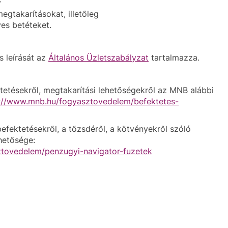
y
megtakarításokat, illetőleg
es betéteket.
s leírását az
Általános Üzletszabályzat
tartalmazza.
tetésekről, megtakarítási lehetőségekről az MNB alábbi
://www.mnb.hu/fogyasztovedelem/befektetes-
fektetésekről, a tőzsdéről, a kötvényekről szóló
hetősége:
tovedelem/penzugyi-navigator-fuzetek