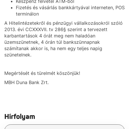
Készpénz felvétel ATM-ből
Fizetés és vásárlás bankkártyával interneten, POS
terminálon
A Hitelintézetekről és pénzügyi vállalkozásokról szóló
2013. évi CCXXXVII. tv 286§ szerint a tervezett
karbantartások 4 órát meg nem haladóan
üzemszünetnek, 4 órán túl bankszünnapnak
számítanak akkor is, ha nem egy teljes napig
szünetelnek.
Megértését és türelmét köszönjük!
MBH Duna Bank Zrt.
Hírfolyam