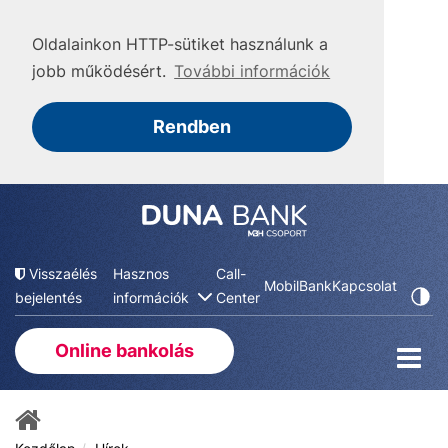
Oldalainkon HTTP-sütiket használunk a
jobb működésért.
További információk
Rendben
Visszaélés
Hasznos
Call-
MobilBank
Kapcsolat
bejelentés
információk
Center
Online bankolás