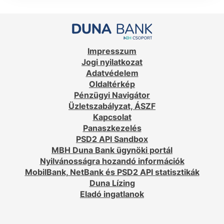
Impresszum
Jogi nyilatkozat
Adatvédelem
Oldaltérkép
Pénzügyi Navigátor
Üzletszabályzat, ÁSZF
Kapcsolat
Panaszkezelés
PSD2 API Sandbox
MBH Duna Bank ügynöki portál
Nyilvánosságra hozandó információk
MobilBank, NetBank és PSD2 API statisztikák
Duna Lízing
Eladó ingatlanok