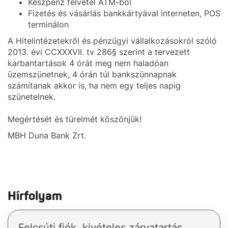
Készpénz felvétel ATM-ből
Fizetés és vásárlás bankkártyával interneten, POS
terminálon
A Hitelintézetekről és pénzügyi vállalkozásokról szóló
2013. évi CCXXXVII. tv 286§ szerint a tervezett
karbantartások 4 órát meg nem haladóan
üzemszünetnek, 4 órán túl bankszünnapnak
számítanak akkor is, ha nem egy teljes napig
szünetelnek.
Megértését és türelmét köszönjük!
MBH Duna Bank Zrt.
Hírfolyam
Felcsúti fiók, kivételes zárvatartás