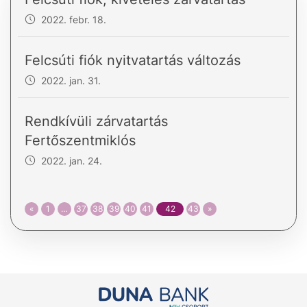
2022. febr. 18.
Felcsúti fiók nyitvatartás változás
2022. jan. 31.
Rendkívüli zárvatartás
Fertőszentmiklós
2022. jan. 24.
«
1
…
37
38
39
40
41
42
43
»