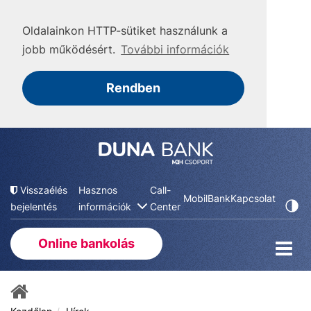
Oldalainkon HTTP-sütiket használunk a
jobb működésért.
További információk
Rendben
Visszaélés
Hasznos
Call-
MobilBank
Kapcsolat
bejelentés
információk
Center
Online bankolás