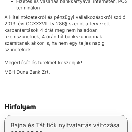
Fizetés és vásárlás bankkártyával interneten, POS
terminálon
A Hitelintézetekről és pénzügyi vállalkozásokról szóló
2013. évi CCXXXVII. tv 286§ szerint a tervezett
karbantartások 4 órát meg nem haladóan
üzemszünetnek, 4 órán túl bankszünnapnak
számítanak akkor is, ha nem egy teljes napig
szünetelnek.
Megértését és türelmét köszönjük!
MBH Duna Bank Zrt.
Hírfolyam
Bajna és Tát fiók nyitvatartás változása