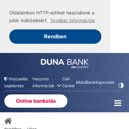
Oldalainkon HTTP-sütiket használunk a
jobb működésért.
További információk
Rendben
Visszaélés
Hasznos
Call-
MobilBank
Kapcsolat
bejelentés
információk
Center
Online bankolás