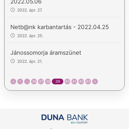
2022.05.06
2022. ápr. 27.
Netb@nk karbantartás - 2022.04.25
2022. ápr. 25.
Jánossomorja áramszünet
2022. ápr. 21.
«
1
…
36
37
38
39
40
41
42
43
»