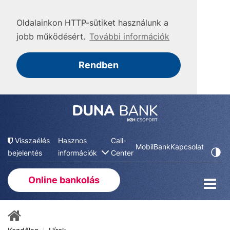
Oldalainkon HTTP-sütiket használunk a
jobb működésért.
További információk
Rendben
Visszaélés
Hasznos
Call-
MobilBank
Kapcsolat
bejelentés
információk
Center
Online bankolás