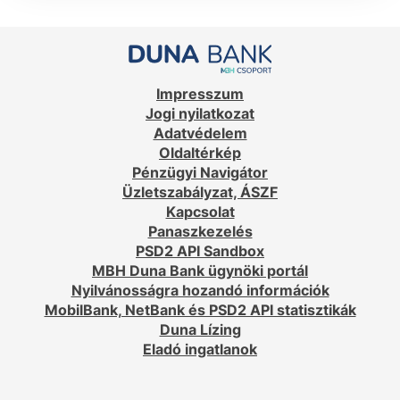
Impresszum
Jogi nyilatkozat
Adatvédelem
Oldaltérkép
Pénzügyi Navigátor
Üzletszabályzat, ÁSZF
Kapcsolat
Panaszkezelés
PSD2 API Sandbox
MBH Duna Bank ügynöki portál
Nyilvánosságra hozandó információk
MobilBank, NetBank és PSD2 API statisztikák
Duna Lízing
Eladó ingatlanok