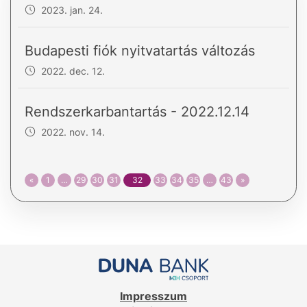
2023. jan. 24.
Budapesti fiók nyitvatartás változás
2022. dec. 12.
Rendszerkarbantartás - 2022.12.14
2022. nov. 14.
«
1
…
29
30
31
32
33
34
35
…
43
»
Impresszum