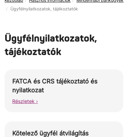
Kezdőlap
Hasznos információk
Mindennapi bankügyek
Ügyfélnyilatkozatok, tájékoztatók
Ügyfélnyilatkozatok,
tájékoztatók
FATCA és CRS tájékoztató és
nyilatkozat
Részletek ›
Kötelező ügyfél átvilágítás