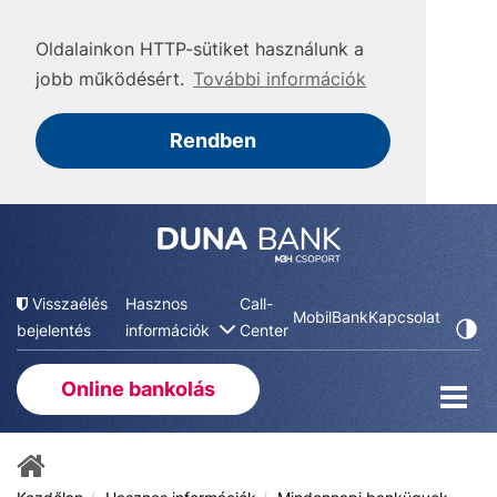
Oldalainkon HTTP-sütiket használunk a
jobb működésért.
További információk
Rendben
Visszaélés
Hasznos
Call-
MobilBank
Kapcsolat
bejelentés
információk
Center
Online bankolás