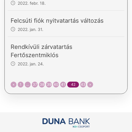
2022. febr. 18.
Felcsúti fiók nyitvatartás változás
2022. jan. 31.
Rendkívüli zárvatartás
Fertőszentmiklós
2022. jan. 24.
«
1
…
37
38
39
40
41
42
43
»