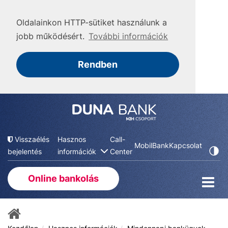
Oldalainkon HTTP-sütiket használunk a
jobb működésért.
További információk
Rendben
Visszaélés
Hasznos
Call-
MobilBank
Kapcsolat
bejelentés
információk
Center
Online bankolás