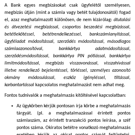
A Bank egyes megbízásokat csak ügyfelétől személyesen,
megbízás útján (mint a számla vagy betét tulajdonosától) fogad
el, azaz meghatalmazott különösen, de nem kizárólag:
átutalási
és átvezetési meg
bíz
ással, csoportos beszedési megbízással,
betétlekötéssel, betétrendelkezéssel, bankszámlanyitással,
ügyféladat módosítással, szerződés módosítással, másodlagos
számlaazonosítóval, bankkártya adatmódosítással,
szerződésmódosítással, bankkártya PIN pótlással, bankkártya
limitmódosítással, megbízás visszavonással, visszahívással
illetve rendelkező bejelentéssel, törléssel, személyes azonosító
okmány módosulással, eszköz igényléssel, tiltással,
karbantartással
kapcsolatos meghatalmazást
nem adhat meg.
Fontos tudnivalók a meghatalmazás kitöltésével kapcsolatban:
Az ügykörben kérjük pontosan írja körbe a meghatalmazás
tárgyát. (pl. a meghatalmazással érintett pontos
számlaszám, az érintett tranzakció pontos leírása, a széf
pontos száma. Okiratos betétre vonatkozó meghatalmazás
esetében kérjük az okirat pontos számát feltüntetni.