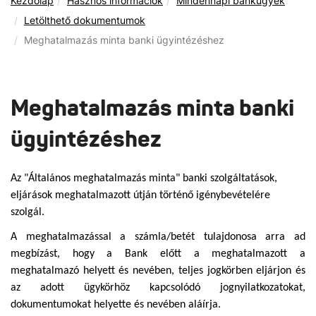
Kezdőlap
Hasznos információk
Mindennapi bankügyek
Letölthető dokumentumok
Meghatalmazás minta banki ügyintézéshez
Meghatalmazás minta banki
ügyintézéshez
Az "Általános meghatalmazás minta" banki szolgáltatások,
eljárások meghatalmazott útján történő igénybevételére
szolgál.
A meghatalmazással a számla/betét tulajdonosa arra ad
megbízást, hogy a Bank előtt a meghatalmazott a
meghatalmazó helyett és nevében, teljes jogkörben eljárjon és
az adott ügykörhöz kapcsolódó jognyilatkozatokat,
dokumentumokat helyette és nevében aláírja.