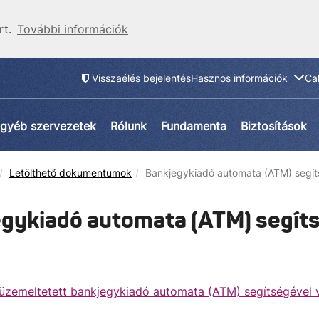
rt.
További információk
Visszaélés bejelentés
Hasznos információk
Ca
gyéb szervezetek
Rólunk
Fundamenta
Biztosítások
Letölthető dokumentumok
Bankjegykiadó automata (ATM) segí
gykiadó automata (ATM) segít
 üzemeltetett bankjegykiadó automata (ATM) segítségével v