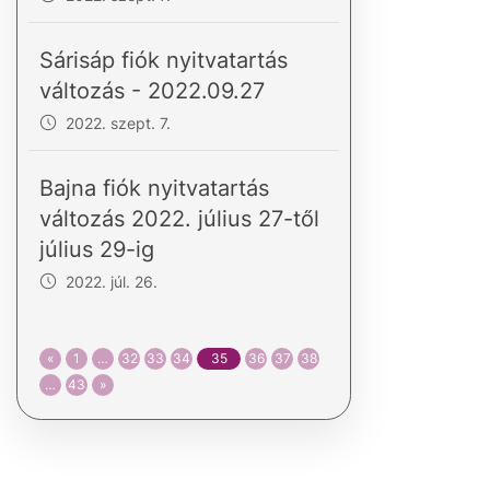
Sárisáp fiók nyitvatartás
változás - 2022.09.27
2022. szept. 7.
Bajna fiók nyitvatartás
változás 2022. július 27-től
július 29-ig
2022. júl. 26.
«
1
…
32
33
34
35
36
37
38
…
43
»