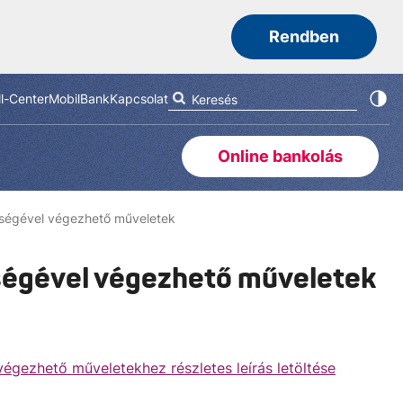
Rendben
ll-Center
MobilBank
Kapcsolat
Online bankolás
tségével végezhető műveletek
ségével végezhető műveletek
égezhető műveletekhez részletes leírás letöltése