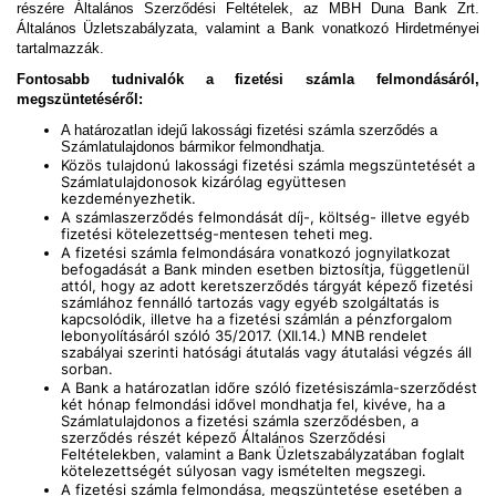
részére Általános Szerződési Feltételek, az MBH Duna Bank Zrt.
Általános Üzletszabályzata, valamint a Bank vonatkozó Hirdetményei
tartalmazzák.
Fontosabb tudnivalók a fizetési számla felmondásáról,
megszüntetéséről:
A határozatlan idejű lakossági fizetési számla szerződés a
Számlatulajdonos bármikor felmondhatja.
Közös tulajdonú lakossági fizetési számla megszüntetését a
Számlatulajdonosok kizárólag együttesen
kezdeményezhetik.
A számlaszerződés felmondását díj-, költség- illetve egyéb
fizetési kötelezettség-mentesen teheti meg.
A fizetési számla felmondására vonatkozó jognyilatkozat
befogadását a Bank minden esetben biztosítja, függetlenül
attól, hogy az adott keretszerződés tárgyát képező fizetési
számlához fennálló tartozás vagy egyéb szolgáltatás is
kapcsolódik, illetve ha a fizetési számlán a pénzforgalom
lebonyolításáról szóló 35/2017. (XII.14.) MNB rendelet
szabályai szerinti hatósági átutalás vagy átutalási végzés áll
sorban.
A Bank a határozatlan időre szóló fizetésiszámla-szerződést
két hónap felmondási idővel mondhatja fel, kivéve, ha a
Számlatulajdonos a fizetési számla szerződésben, a
szerződés részét képező Általános Szerződési
Feltételekben, valamint a Bank Üzletszabályzatában foglalt
kötelezettségét súlyosan vagy ismételten megszegi.
A fizetési számla felmondása, megszüntetése esetében a