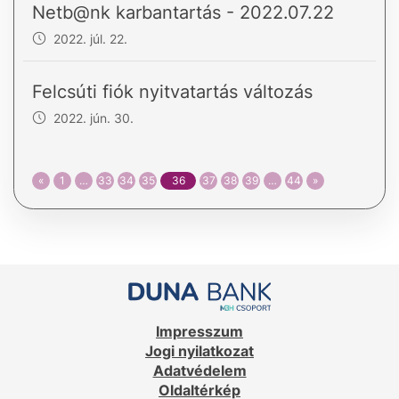
Netb@nk karbantartás - 2022.07.22
2022. júl. 22.
Felcsúti fiók nyitvatartás változás
2022. jún. 30.
«
1
…
33
34
35
36
37
38
39
…
44
»
Impresszum
Jogi nyilatkozat
Adatvédelem
Oldaltérkép