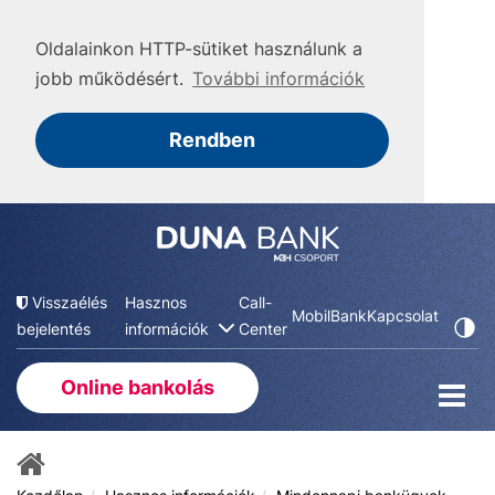
Oldalainkon HTTP-sütiket használunk a
jobb működésért.
További információk
Rendben
Visszaélés
Hasznos
Call-
MobilBank
Kapcsolat
bejelentés
információk
Center
Online bankolás