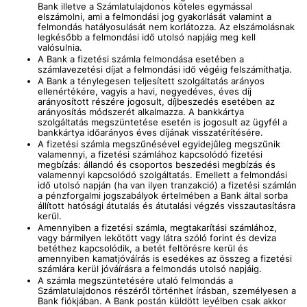
Bank illetve a Számlatulajdonos köteles egymással
elszámolni, ami a felmondási jog gyakorlását valamint a
felmondás hatályosulását nem korlátozza. Az elszámolásnak
legkésőbb a felmondási idő utolsó napjáig meg kell
valósulnia.
A Bank a fizetési számla felmondása esetében a
számlavezetési díjat a felmondási idő végéig felszámíthatja.
A Bank a ténylegesen teljesített szolgáltatás arányos
ellenértékére, vagyis a havi, negyedéves, éves díj
arányosított részére jogosult, díjbeszedés esetében az
arányosítás módszerét alkalmazza. A bankkártya
szolgáltatás megszüntetése esetén is jogosult az ügyfél a
bankkártya időarányos éves díjának
visszatérítésére.
A fizetési számla megszűnésével egyidejűleg megszűnik
valamennyi, a fizetési számlához kapcsolódó fizetési
megbízás: állandó és csoportos beszedési megbízás és
valamennyi kapcsolódó szolgáltatás. Emellett a felmondási
idő utolsó napján (ha van ilyen tranzakció) a fizetési számlán
a pénzforgalmi jogszabályok értelmében a Bank által sorba
állított hatósági átutalás és átutalási végzés visszautasításra
kerül.
Amennyiben a fizetési számla, megtakarítási számlához,
vagy bármilyen lekötött vagy látra szóló forint és deviza
betéthez kapcsolódik, a betét feltörésre kerül és
amennyiben kamatjóváírás is esedékes az összeg a fizetési
számlára kerül jóváírásra a felmondás utolsó napjáig.
A számla megszüntetésére utaló felmondás a
Számlatulajdonos részéről történhet írásban, személyesen a
Bank fiókjában. A Bank postán küldött levélben csak akkor