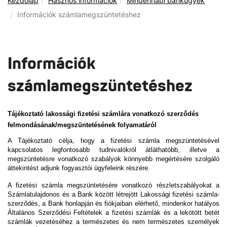
Kezdőlap
Hasznos információk
Mindennapi bankügyek
Információk számlamegszüntetéshez
Információk
számlamegszüntetéshez
Tájékoztató lakossági fizetési számlára vonatkozó szerződés
felmondásának/megszüntetésének folyamatáról
A Tájékoztató célja, hogy a fizetési számla megszüntetésével
kapcsolatos legfontosabb tudnivalókról átláthatóbb, illetve a
megszüntetésre vonatkozó szabályok könnyebb megértésére szolgáló
áttekintést adjunk fogyasztói ügyfeleink részére.
A fizetési számla megszüntetésére vonatkozó részletszabályokat a
Számlatulajdonos és a Bank között létrejött Lakossági fizetési számla-
szerződés, a Bank honlapján és fiókjaiban elérhető, mindenkor hatályos
Általános Szerződési Feltételek a fizetési számlák és a lekötött betét
számlák vezetéséhez a természetes és nem természetes személyek