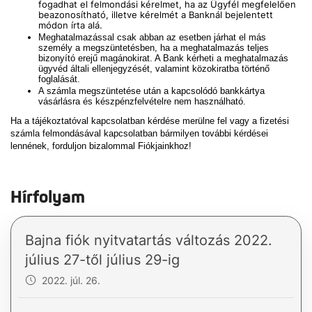
fogadhat el felmondási kérelmet, ha az Ügyfél megfelelően
beazonosítható, illetve kérelmét a Banknál bejelentett
módon írta alá.
Meghatalmazással csak abban az esetben járhat el más
személy a megszüntetésben, ha a meghatalmazás teljes
bizonyító erejű magánokirat. A Bank kérheti a meghatalmazás
ügyvéd általi ellenjegyzését, valamint közokiratba történő
foglalását.
A számla megszüntetése után a kapcsolódó bankkártya
vásárlásra és készpénzfelvételre nem használható.
Ha a tájékoztatóval kapcsolatban kérdése merülne fel vagy a fizetési
számla felmondásával kapcsolatban bármilyen további kérdései
lennének, forduljon bizalommal Fiókjainkhoz!
Hírfolyam
Bajna fiók nyitvatartás változás 2022.
július 27-től július 29-ig
2022. júl. 26.