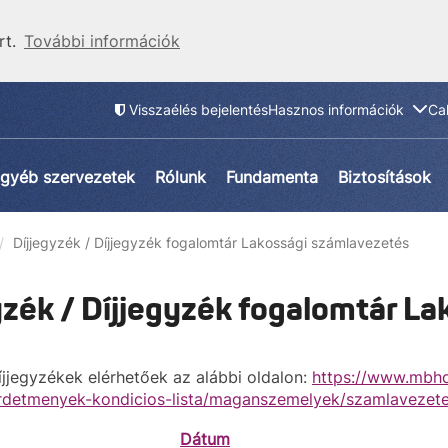
rt.
További információk
Visszaélés bejelentés
Hasznos információk
Ca
gyéb szervezetek
Rólunk
Fundamenta
Biztosítások
Díjjegyzék / Díjjegyzék fogalomtár Lakossági számlavezetés
yzék / Díjjegyzék fogalomtár L
íjjegyzékek elérhetőek az alábbi oldalon:
https://www.mbhd
irdetmenyek-kondicios-lista/maganszemelyek/szamlavezet
Dátum