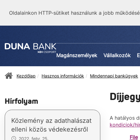
Oldalainkon HTTP-sütiket használunk a jobb működésé
Magánszemélyek
Vállalkozók
E
Kezdőlap
Hasznos információk
Mindennapi bankügyek
Díjjeg
Hírfolyam
A hatályos d
Közlemény az adathalászat
kondiciok/h
elleni közös védekezésről
File
2022. febr. 25.