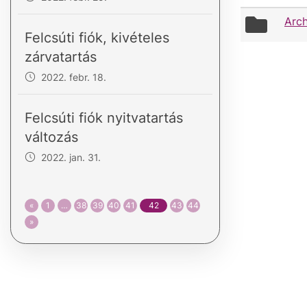
folder
Arch
icon
Felcsúti fiók, kivételes
zárvatartás
2022. febr. 18.
Felcsúti fiók nyitvatartás
változás
2022. jan. 31.
«
1
…
38
39
40
41
42
43
44
»