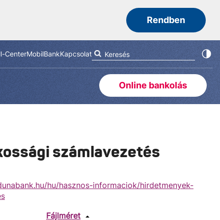
Rendben
ll-Center
MobilBank
Kapcsolat
Online bankolás
akossági számlavezetés
unabank.hu/hu/hasznos-informaciok/hirdetmenyek-
es
Fájlméret