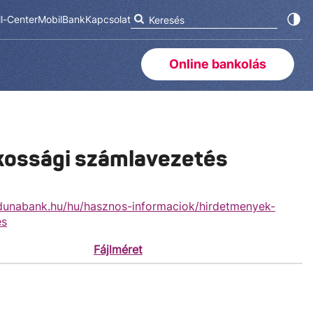
ll-Center
MobilBank
Kapcsolat
Online bankolás
akossági számlavezetés
unabank.hu/hu/hasznos-informaciok/hirdetmenyek-
es
Fájlméret