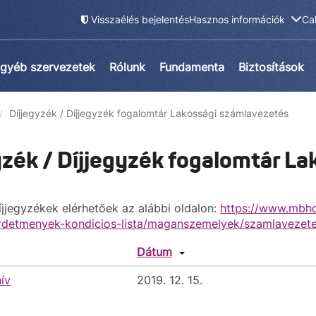
Visszaélés bejelentés
Hasznos információk
Ca
gyéb szervezetek
Rólunk
Fundamenta
Biztosítások
Díjjegyzék / Díjjegyzék fogalomtár Lakossági számlavezetés
yzék / Díjjegyzék fogalomtár L
íjjegyzékek elérhetőek az alábbi oldalon:
https://www.mbhd
irdetmenyek-kondicios-lista/maganszemelyek/szamlavezet
Dátum
ív
2019. 12. 15.