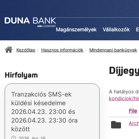
Magánszemélyek
Vállalkozók
E
Kezdőlap
Hasznos információk
Mindennapi bankügyek
Díjjeg
Hírfolyam
A hatályos d
Tranzakciós SMS-ek
kondiciok/h
küldési késedelme
File
2026.04.23. 23:00 és
2026.04.23. 23:30 óra
folder
Arch
között
icon
2026. ápr. 16.