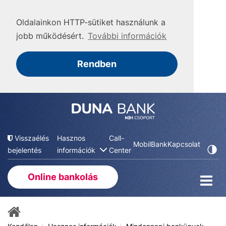
Oldalainkon HTTP-sütiket használunk a
jobb működésért.
További információk
Rendben
Visszaélés
Hasznos
Call-
MobilBank
Kapcsolat
bejelentés
információk
Center
Online bankolás