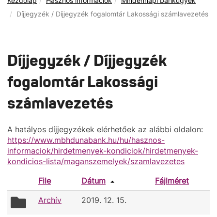
Kezdőlap
Hasznos információk
Mindennapi bankügyek
Díjjegyzék / Díjjegyzék fogalomtár Lakossági számlavezetés
Díjjegyzék / Díjjegyzék
fogalomtár Lakossági
számlavezetés
A hatályos díjjegyzékek elérhetőek az alábbi oldalon:
https://www.mbhdunabank.hu/hu/hasznos-
informaciok/hirdetmenyek-kondiciok/hirdetmenyek-
kondicios-lista/maganszemelyek/szamlavezetes
File
Dátum
Fájlméret
folder
Archív
2019. 12. 15.
icon