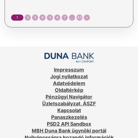
1
2
3
4
5
6
7
…
43
»
Impresszum
Jogi nyilatkozat
Adatvédelem
Oldaltérkép
Pénzügyi Navigátor
Üzletszabályzat, ÁSZF
Kapcsolat
Panaszkezelés
PSD2 API Sandbox
MBH Duna Bank ügynöki portál
Nyilvánosságra hozandó információk