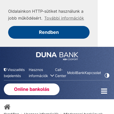
Oldalainkon HTTP-sütiket használunk a
jobb működésért.
További információk
Rendben
Visszaélés
Hasznos
Call-
MobilBank
Kapcsolat
bejelentés
információk
Center
Online bankolás