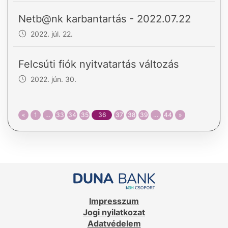
Netb@nk karbantartás - 2022.07.22
2022. júl. 22.
Felcsúti fiók nyitvatartás változás
2022. jún. 30.
«
1
…
33
34
35
36
37
38
39
…
44
»
Impresszum
Jogi nyilatkozat
Adatvédelem