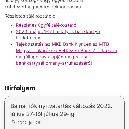
és díj-, költség- vagy egyéb fizetési
kötelezettségmentes felmondására.
Részletes tájékoztatók:
Részletes ügyféltájékoztató
2023. május 1-től hatályos bankkártya
hirdetmény
Tájékoztatás az MKB Bank Nyrt.és az MTB
Magyar Takarékszövetkezeti Bank Zrt. közötti
megállapodás alapján megvalósult
bankkártyaállomány-átruházásáról
Hírfolyam
Bajna fiók nyitvatartás változás 2022.
július 27-től július 29-ig
2022. júl. 26.