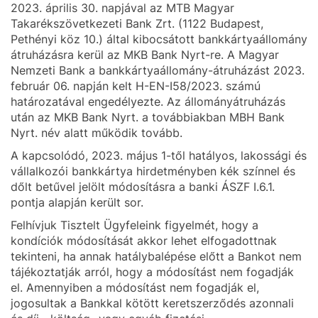
2023. április 30. napjával az MTB Magyar
Takarékszövetkezeti Bank Zrt. (1122 Budapest,
Pethényi köz 10.) által kibocsátott bankkártyaállomány
átruházásra kerül az MKB Bank Nyrt-re. A Magyar
Nemzeti Bank a bankkártyaállomány-átruházást 2023.
február 06. napján kelt H-EN-I58/2023. számú
határozatával engedélyezte. Az állományátruházás
után az MKB Bank Nyrt. a továbbiakban MBH Bank
Nyrt. név alatt működik tovább.
A kapcsolódó, 2023. május 1-től hatályos, lakossági és
vállalkozói bankkártya hirdetményben kék színnel és
dőlt betűvel jelölt módosításra a banki ÁSZF I.6.1.
pontja alapján került sor.
Felhívjuk Tisztelt Ügyfeleink figyelmét, hogy a
kondíciók módosítását akkor lehet elfogadottnak
tekinteni, ha annak hatálybalépése előtt a Bankot nem
tájékoztatják arról, hogy a módosítást nem fogadják
el. Amennyiben a módosítást nem fogadják el,
jogosultak a Bankkal kötött keretszerződés azonnali