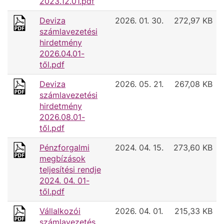
2023.12.01.pdf
Deviza
2026. 01. 30.
272,97 KB
számlavezetési
hirdetmény
2026.04.01-
től.pdf
Deviza
2026. 05. 21.
267,08 KB
számlavezetési
hirdetmény
2026.08.01-
től.pdf
Pénzforgalmi
2024. 04. 15.
273,60 KB
megbízások
teljesítési rendje
2024. 04. 01-
től.pdf
Vállalkozói
2026. 04. 01.
215,33 KB
számlavezetés