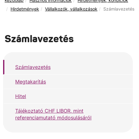
Kezdőlap
Hasznos információk
Hirdetmények, kondíciók
Hirdetmények
Vállalkozók, vállalkozások
Számlavezetés
Számlavezetés
Számlavezetés
Megtakarítás
Hitel
Tájékoztató CHF LIBOR, mint
referenciamutató módosulásáról