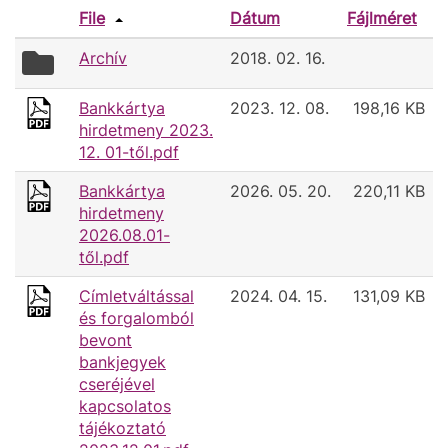
File
Dátum
Fájlméret
folder
Archív
2018. 02. 16.
icon
Bankkártya
2023. 12. 08.
198,16 KB
hirdetmeny 2023.
12. 01-től.pdf
Bankkártya
2026. 05. 20.
220,11 KB
hirdetmeny
2026.08.01-
től.pdf
Címletváltással
2024. 04. 15.
131,09 KB
és forgalomból
bevont
bankjegyek
cseréjével
kapcsolatos
tájékoztató