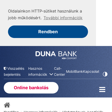
Oldalainkon HTTP-sütiket használunk a
jobb működésért.
További információk
Rendben
Visszaélés
Hasznos
Call-
MobilBank
Kapcsolat
bejelentés
információk
Center
Online bankolás