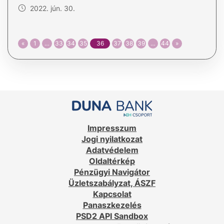
2022. jún. 30.
«
1
…
33
34
35
36
37
38
39
…
44
»
Impresszum
Jogi nyilatkozat
Adatvédelem
Oldaltérkép
Pénzügyi Navigátor
Üzletszabályzat, ÁSZF
Kapcsolat
Panaszkezelés
PSD2 API Sandbox