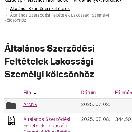
Kezdőlap
Hasznos információk
Hirdetmények, kondíciók
Általános Szerződési Feltételek
Általános Szerződési Feltételek Lakossági Személyi
kölcsönhöz
Általános Szerződési
Feltételek Lakossági
Személyi kölcsönhöz
File
Dátum
Fájlmér
folder
Archiv
2025. 07. 08.
icon
Általános Szerződési
2025. 07. 08.
344,50
Feltételek Lakossági