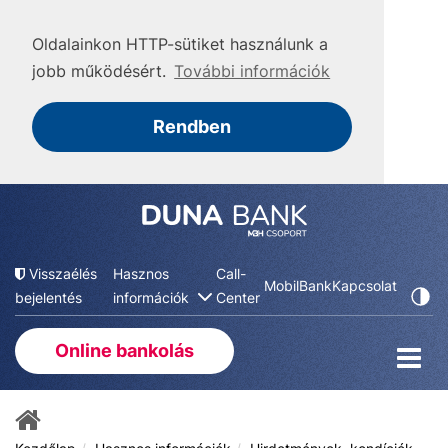
Oldalainkon HTTP-sütiket használunk a
jobb működésért.
További információk
Rendben
Visszaélés
Hasznos
Call-
MobilBank
Kapcsolat
bejelentés
információk
Center
Online bankolás