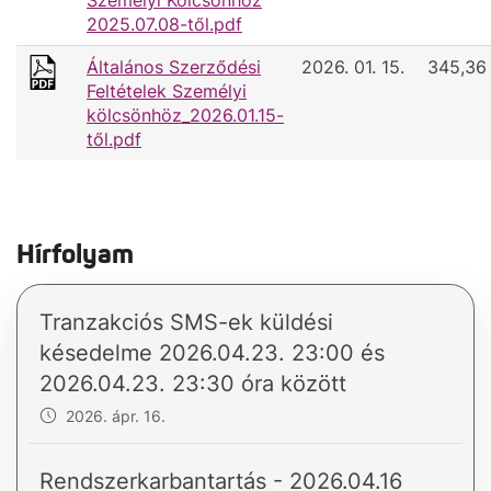
Személyi Kölcsönhöz
2025.07.08-től.pdf
Általános Szerződési
2026. 01. 15.
345,36
Feltételek Személyi
kölcsönhöz_2026.01.15-
től.pdf
Hírfolyam
Tranzakciós SMS-ek küldési
késedelme 2026.04.23. 23:00 és
2026.04.23. 23:30 óra között
2026. ápr. 16.
Rendszerkarbantartás - 2026.04.16