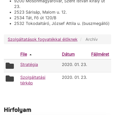
9200 Mosonmagyaróvár, Szent István király út
23.
2523 Sárisáp, Malom u. 12.
2534 Tát, Fő út 120/B
2532 Tokodaltáró, József Attila u. (buszmegálló)
Szolgáltatások fogyatékkal élőknek
Archív
File
Dátum
Fájlméret
folder
Stratégia
2020. 01. 23.
icon
folder
Szolgáltatási
2020. 01. 23.
icon
térkép
Hírfolyam