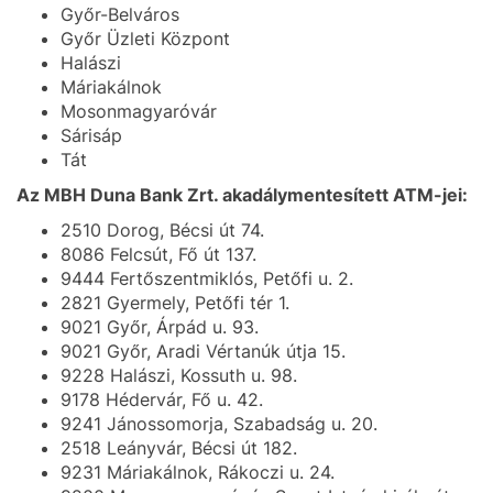
Győr-Belváros
Győr Üzleti Központ
Halászi
Máriakálnok
Mosonmagyaróvár
Sárisáp
Tát
Az MBH Duna Bank Zrt. akadálymentesített ATM-jei:
2510 Dorog, Bécsi út 74.
8086 Felcsút, Fő út 137.
9444 Fertőszentmiklós, Petőfi u. 2.
2821 Gyermely, Petőfi tér 1.
9021 Győr, Árpád u. 93.
9021 Győr, Aradi Vértanúk útja 15.
9228 Halászi, Kossuth u. 98.
9178 Hédervár, Fő u. 42.
9241 Jánossomorja, Szabadság u. 20.
2518 Leányvár, Bécsi út 182.
9231 Máriakálnok, Rákoczi u. 24.