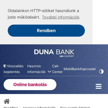
Oldalainkon HTTP-sütiket használunk a
jobb működésért.
További információk
Rendben
Visszaélés
Hasznos
Call-
MobilBank
Kapcsolat
bejelentés
információk
Center
Online bankolás