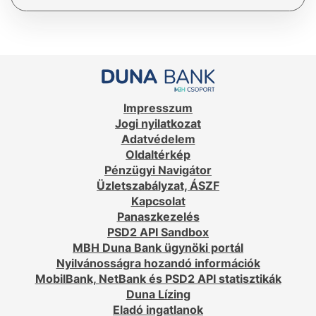
Impresszum
Jogi nyilatkozat
Adatvédelem
Oldaltérkép
Pénzügyi Navigátor
Üzletszabályzat, ÁSZF
Kapcsolat
Panaszkezelés
PSD2 API Sandbox
MBH Duna Bank ügynöki portál
Nyilvánosságra hozandó információk
MobilBank, NetBank és PSD2 API statisztikák
Duna Lízing
Eladó ingatlanok