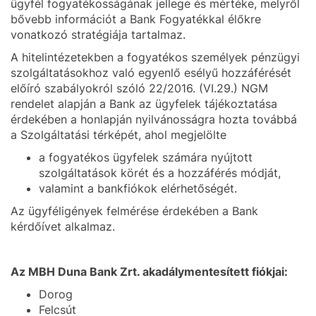
ügyfél fogyatékosságának jellege és mértéke, melyről
bővebb információt a Bank Fogyatékkal élőkre
vonatkozó stratégiája tartalmaz.
A hitelintézetekben a fogyatékos személyek pénzügyi
szolgáltatásokhoz való egyenlő esélyű hozzáférését
előíró szabályokról szóló 22/2016. (VI.29.) NGM
rendelet alapján a Bank az ügyfelek tájékoztatása
érdekében a honlapján nyilvánosságra hozta továbbá
a Szolgáltatási térképét, ahol megjelölte
a fogyatékos ügyfelek számára nyújtott
szolgáltatások körét és a hozzáférés módját,
valamint a bankfiókok elérhetőségét.
Az ügyféligények felmérése érdekében a Bank
kérdőívet alkalmaz.
Az MBH Duna Bank Zrt. akadálymentesített fiókjai:
Dorog
Felcsút