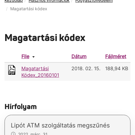
Kezdőlap
Hasznos információk
Fogyasztóvédelem
Magatartási kódex
Magatartási kódex
File
Dátum
Fájlméret
Magatartási
2018. 02. 15.
188,94 KB
Kódex_20160101
Hírfolyam
Lipót ATM szolgáltatás megszűnés
2022. márc. 31.