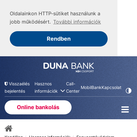
Oldalainkon HTTP-sütiket használunk a
jobb működésért.
További információk
Rendben
Visszaélés
Hasznos
Call-
MobilBank
Kapcsolat
bejelentés
információk
Center
Online bankolás