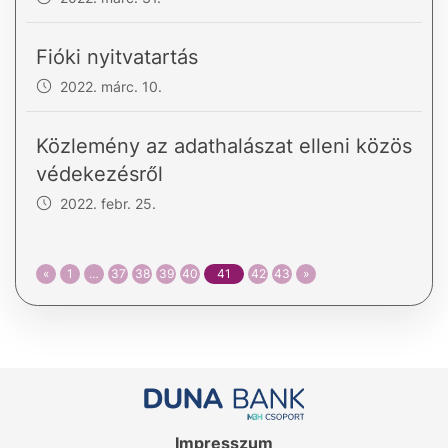
Fióki nyitvatartás
2022. márc. 10.
Közlemény az adathalászat elleni közös
védekezésről
2022. febr. 25.
«
1
…
37
38
39
40
41
42
43
»
Impresszum