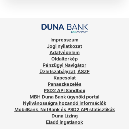
Impresszum
Jogi nyilatkozat
Adatvédelem
Oldaltérkép
Pénzügyi Navigátor
Üzletszabályzat, ÁSZF
Kapcsolat
Panaszkezelés
PSD2 API Sandbox
MBH Duna Bank ügynöki portál
Nyilvánosságra hozandó információk
MobilBank, NetBank és PSD2 API statisztikák
Duna Lízing
Eladó ingatlanok