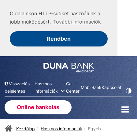
Oldalainkon HTTP-sütiket használunk a
jobb működésért.
További információk
Rendben
Visszaélés
Hasznos
Call-
MobilBank
Kapcsolat
bejelentés
információk
Center
Online bankolás
Kezdőlap
Hasznos információk
Egyéb